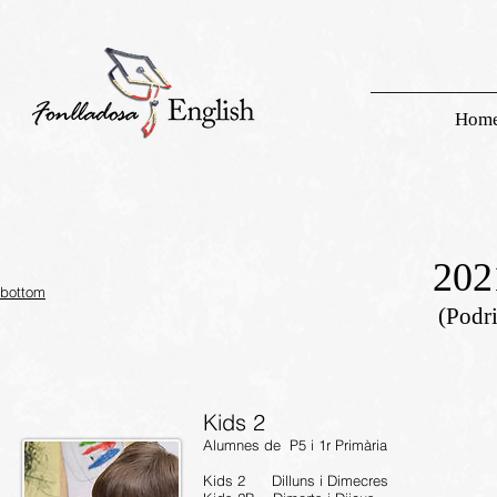
Hom
202
bottom
(Podri
Kids 2
Alumnes de P5 i 1r Primària
Kids 2 Dilluns i Dimecres