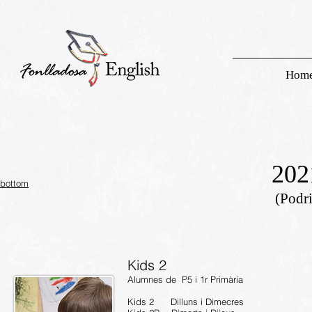
Hom
202
bottom
(Podri
Kids 2
Alumnes de P5 i 1r Primària
Kids 2 Dilluns i Dimecres